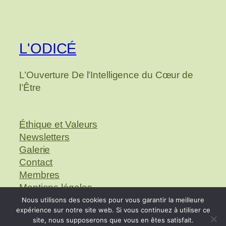
L'ODICÉ
L’Ouverture De l’Intelligence du Cœur de
l’Être
Éthique et Valeurs
Newsletters
Galerie
Contact
Membres
Mentions légales
Gestion des cookies
Nous utilisons des cookies pour vous garantir la meilleure
expérience sur notre site web. Si vous continuez à utiliser ce
site, nous supposerons que vous en êtes satisfait.